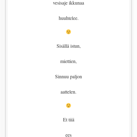
vesisaje ikkunaa
huuhtelee.
Sisällä istun,
miettien,
Sinnuu paljon
aattelen.
Et tiiä
ees