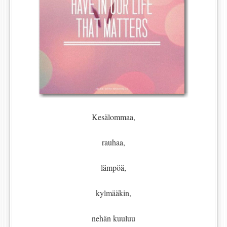
Kesälommaa,
rauhaa,
lämpöä,
kylmääkin,
nehän kuuluu