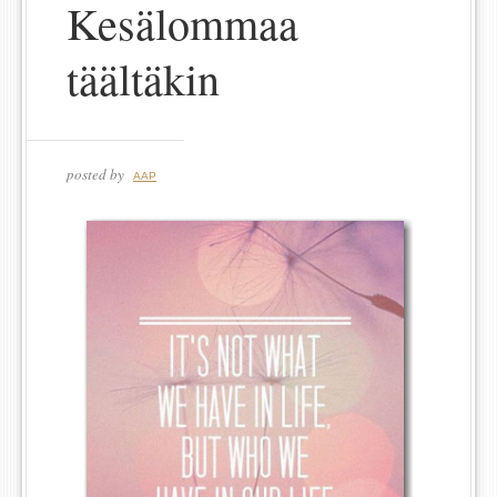
Kesälommaa
täältäkin
posted by
AAP