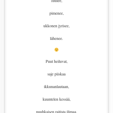
Tuulee,
pimenee,
ukkonen jyrisee,
lähenee.
Puut heiluvat,
saje piiskaa
ikkunanlautaan,
kuuntelen kessää,
nuuhkaisen raitista ilimaa,