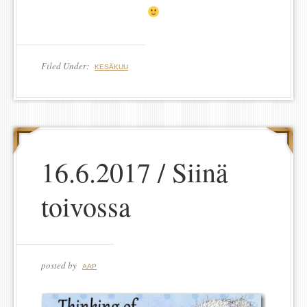
Filed Under:
KESÄKUU
16.6.2017 / Siinä
toivossa
posted by
AAP