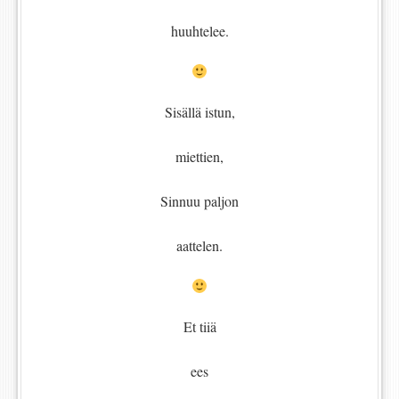
huuhtelee.
Sisällä istun,
miettien,
Sinnuu paljon
aattelen.
Et tiiä
ees