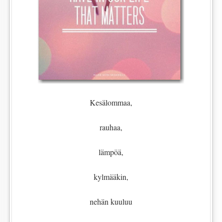
Kesälommaa,
rauhaa,
lämpöä,
kylmääkin,
nehän kuuluu