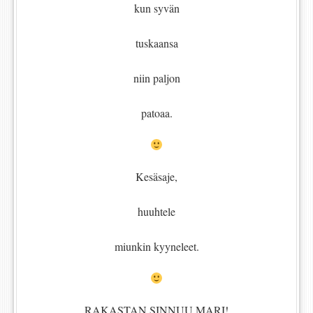
kun syvän
tuskaansa
niin paljon
patoaa.
Kesäsaje,
huuhtele
miunkin kyyneleet.
RAKASTAN SINNUU MARI!