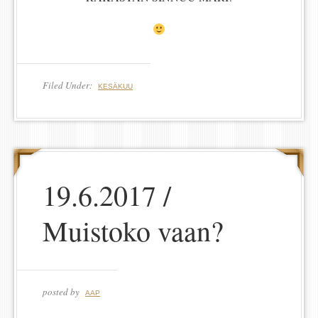
Filed Under:
KESÄKUU
19.6.2017 /
Muistoko vaan?
posted by
AAP