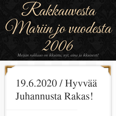
Rakkauvesta
Mariin jo vuodesta
2006
Meijän rakkaus on ikkuista, nyt, aina ja ikkuisesti!
19.6.2020 / Hyvvää
Juhannusta Rakas!