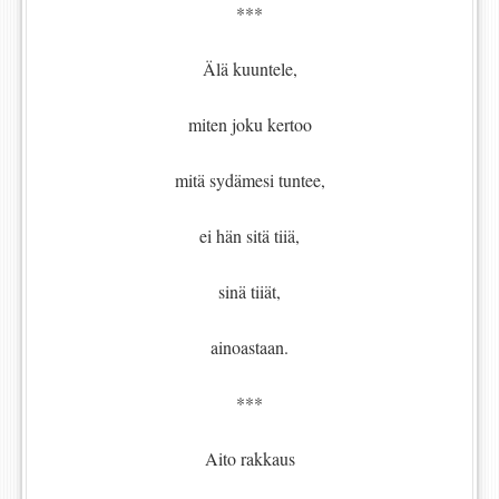
***
Älä kuuntele,
miten joku kertoo
mitä sydämesi tuntee,
ei hän sitä tiiä,
sinä tiiät,
ainoastaan.
***
Aito rakkaus