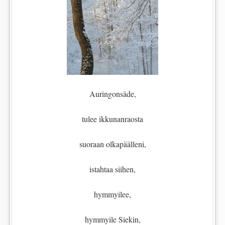
Auringonsäde,
tulee ikkunanraosta
suoraan olkapäälleni,
istahtaa siihen,
hymmyilee,
hymmyile Siekin,