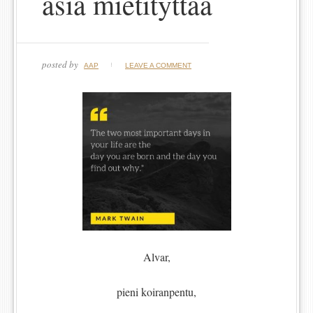
asia mietityttää
posted by
AAP
LEAVE A COMMENT
Alvar,
pieni koiranpentu,