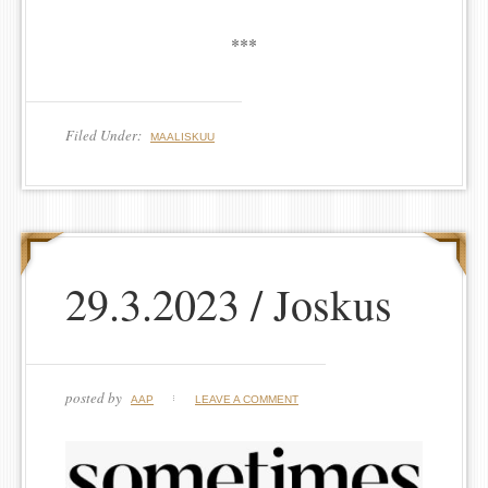
***
Filed Under:
MAALISKUU
29.3.2023 / Joskus
posted by
AAP
LEAVE A COMMENT