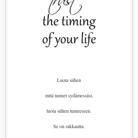
Luota siihen
mitä tunnet sydämessäsi,
luota siihen tunteeseen.
Se on rakkautta.