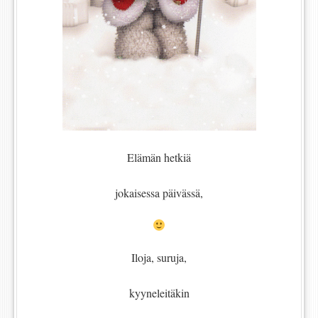
Elämän hetkiä
jokaisessa päivässä,
Iloja, suruja,
kyyneleitäkin