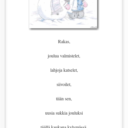
Rakas,
joulua valmistelet,
lahjoja katselet,
siivoilet,
tiiän sen,
uusia sukkia jouluksi
täällä kaukana kylymässä,