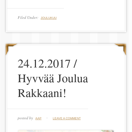
Filed Under:
JOULUKUU
24.12.2017 /
Hyvvää Joulua
Rakkaani!
posted by
AAP
LEAVE A COMMENT