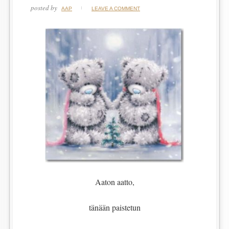
posted by
AAP
LEAVE A COMMENT
Aaton aatto,
tänään paistetun