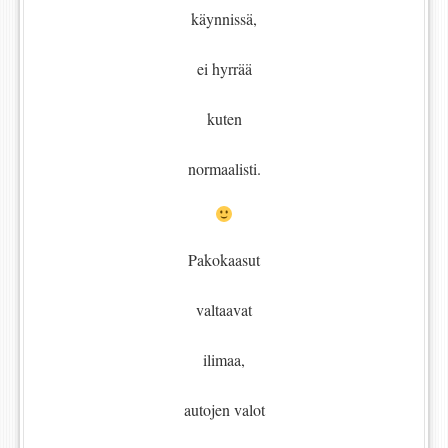
käynnissä,
ei hyrrää
kuten
normaalisti.
Pakokaasut
valtaavat
ilimaa,
autojen valot