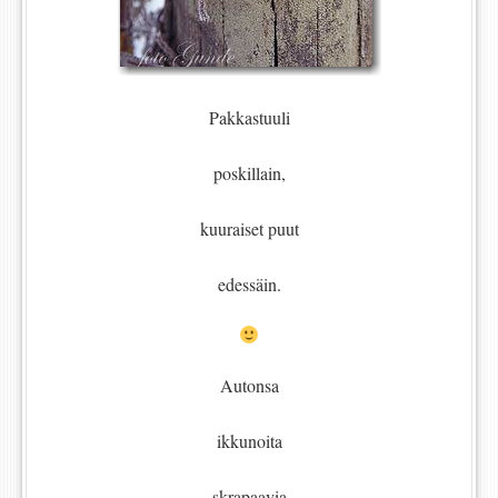
Pakkastuuli
poskillain,
kuuraiset puut
edessäin.
Autonsa
ikkunoita
skrapaavia