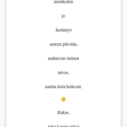
aurinkokin
jo
herännyt
uuteen päivään,
mahtavan sininen
taivas,
nautin tästä hetkestä.
Rakas,
joku kaunis päivä