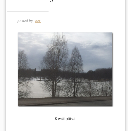
posted by
AAP
Kevätpäivä,