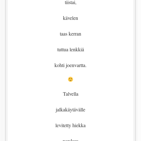
tiistai,
kävelen
taas kerran
tuttua lenkkiä
kohti joenvartta.
Talvella
jalkakäytävälle
levitetty hiekka
narskuu