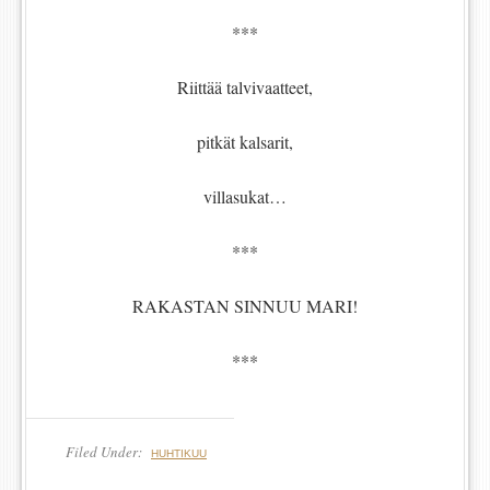
***
Riittää talvivaatteet,
pitkät kalsarit,
villasukat…
***
RAKASTAN SINNUU MARI!
***
Filed Under:
HUHTIKUU