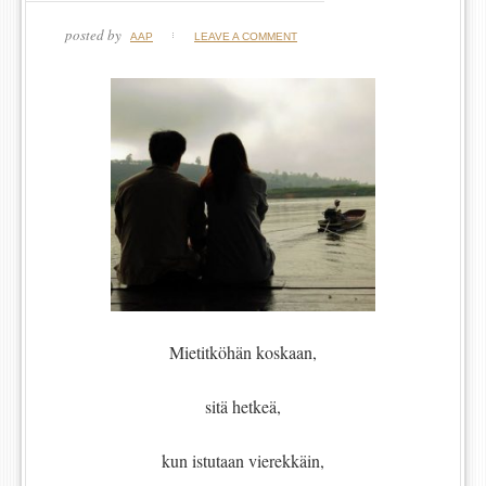
posted by
AAP
LEAVE A COMMENT
Mietitköhän koskaan,
sitä hetkeä,
kun istutaan vierekkäin,