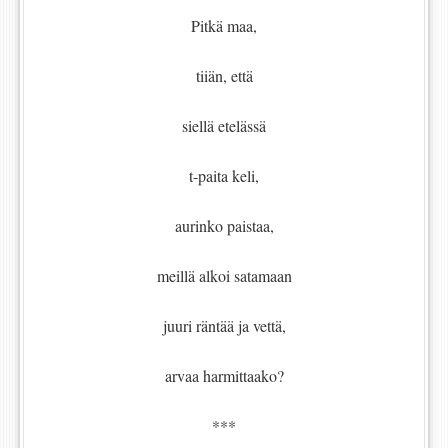
Pitkä maa,
tiiän, että
siellä etelässä
t-paita keli,
aurinko paistaa,
meillä alkoi satamaan
juuri räntää ja vettä,
arvaa harmittaako?
***