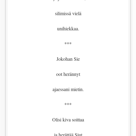
silimissä vielä
unihiekkaa.
***
Jokohan Sie
oot herännyt
ajaessani mietin.
***
Olisi kiva soittaa
ja herättää Siut