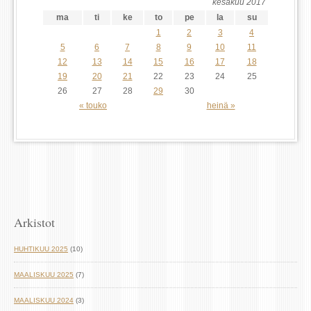
kesäkuu 2017
ma
ti
ke
to
pe
la
su
1
2
3
4
5
6
7
8
9
10
11
12
13
14
15
16
17
18
19
20
21
22
23
24
25
26
27
28
29
30
« touko
heinä »
Arkistot
HUHTIKUU 2025
(10)
MAALISKUU 2025
(7)
MAALISKUU 2024
(3)