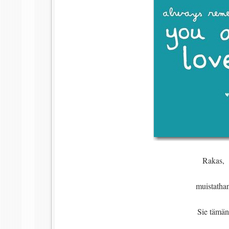
Rakas,
muistatha
Sie tämän