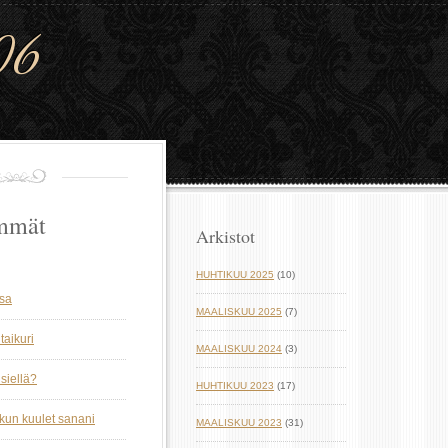
06
mmät
Arkistot
HUHTIKUU 2025
(10)
ssa
MAALISKUU 2025
(7)
taikuri
MAALISKUU 2024
(3)
siellä?
HUHTIKUU 2023
(17)
 kun kuulet sanani
MAALISKUU 2023
(31)