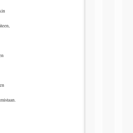
kin
äteen,
sen
een
mistaan.
,