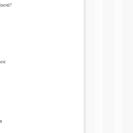
isesti?
lesi
,
en