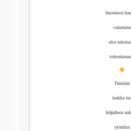
huomisen haa
valamiina
ulos tulema
totteutumaa
Tännään
laukku tu
hilijalleen au
työntäen