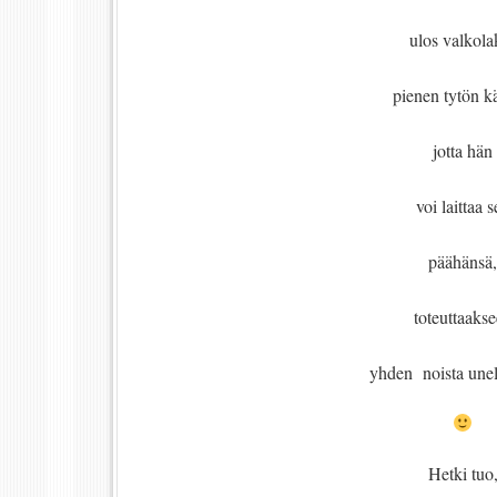
ulos valkola
pienen tytön k
jotta hän
voi laittaa 
päähänsä,
toteuttaaks
yhden noista unel
Hetki tuo