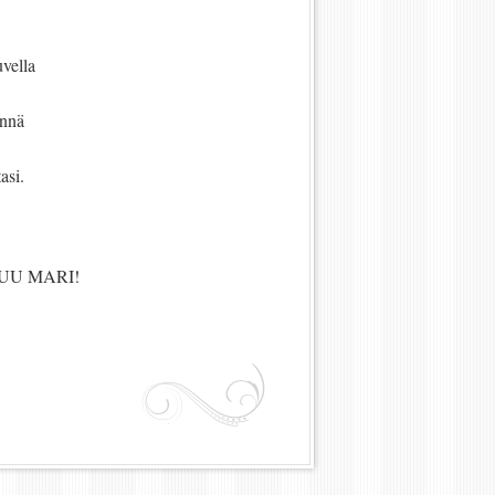
uvella
ynnä
asi.
UU MARI!