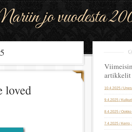
riin jo vuodesta 20
15
Viimeisi
artikkelit
e loved
10.4.2025 / Une
9.4.2025 / Kulkuri
8.4.2025 / Ookko 
7.4.2025 / Kerro,