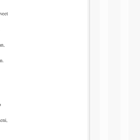
veet
an,
n.
o
keni,