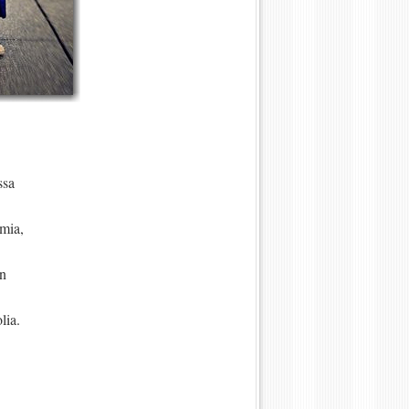
ssa
lmia,
en
lia.