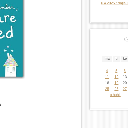
6.4.2025 / Nojjai
ma
ti
ke
4
5
6
11
12
13
18
19
20
25
26
27
« huhti
n