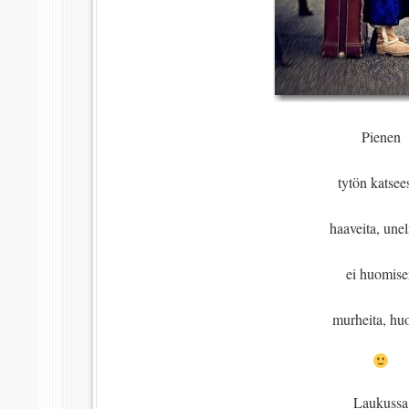
Pienen
tytön katsee
haaveita, une
ei huomis
murheita, huo
Laukussa