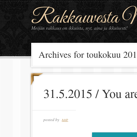
Rakkauvesta Ma
Meijän rakkaus on ikkuista, nyt, aina ja ikkuisesti!
Archives for toukokuu 20
31.5.2015 / You ar
posted by
AAP