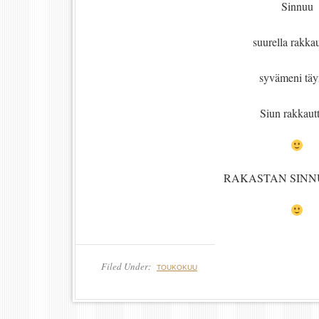
Sinnuu
suurella rakka
syvämeni tä
Siun rakkautt
RAKASTAN SINN
Filed Under:
TOUKOKUU