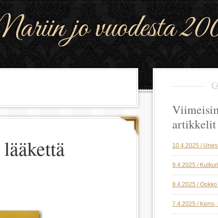
riin jo vuodesta 20
Viimeisi
artikkelit
 lääkettä
10.4.2025 / Une
9.4.2025 / Kulkuri
8.4.2025 / Ookko 
7.4.2025 / Kerro,