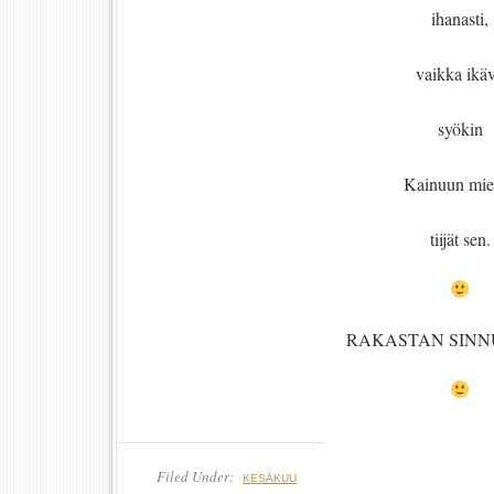
ihanasti,
vaikka ikä
syökin
Kainuun mies
tiijät sen.
RAKASTAN SINN
Filed Under:
KESÄKUU