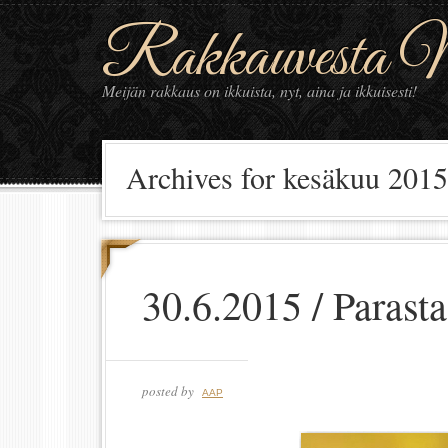
Rakkauvesta Ma
Meijän rakkaus on ikkuista, nyt, aina ja ikkuisesti!
Archives for kesäkuu 2015
30.6.2015 / Parasta
posted by
AAP