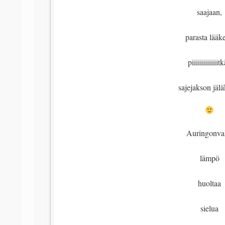
saajaan,
parasta lääke
piiiiiiiiiiiiit
sajejakson jäl
Auringonva
lämpö
huoltaa
sielua