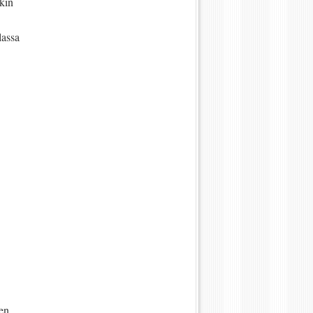
kin
lassa
een