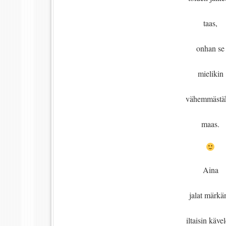
taas,
onhan se
mielikin
vähemmästä
maas.
Aina
jalat märkä
iltaisin käve