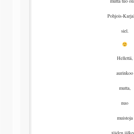
mutta tuo oli
Pohjois-Karja
siel.
Hellettä,
aurinkoo
mutta,
nuo
muistoja
töiden jälk