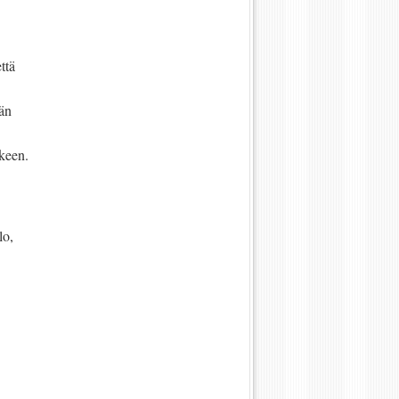
ttä
kän
äkeen.
lo,