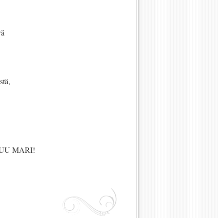
vä
tä,
UU MARI!