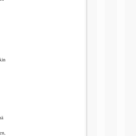
kin
nä
len,