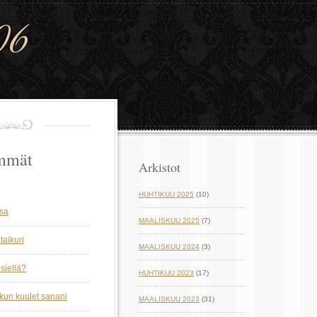
06
mmät
Arkistot
HUHTIKUU 2025
(10)
ssa
MAALISKUU 2025
(7)
taikuri
MAALISKUU 2024
(3)
siellä?
HUHTIKUU 2023
(17)
 kun kuulet sanani
MAALISKUU 2023
(31)