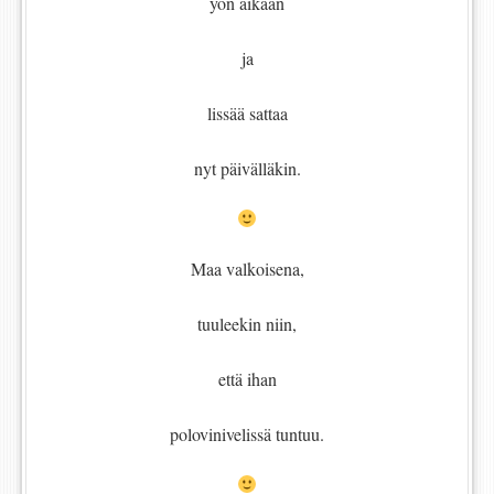
yön aikaan
ja
lissää sattaa
nyt päivälläkin.
Maa valkoisena,
tuuleekin niin,
että ihan
polovinivelissä tuntuu.