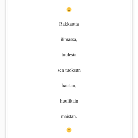
Rakkautta
ilimassa,
tuulesta
sen tuoksun
haistan,
huuliltain
maistan.