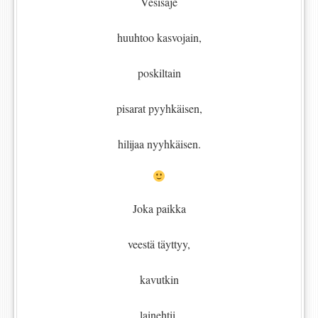
Vesisaje
huuhtoo kasvojain,
poskiltain
pisarat pyyhkäisen,
hilijaa nyyhkäisen.
Joka paikka
veestä täyttyy,
kavutkin
lainehtii.