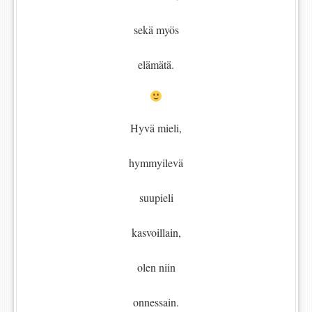
sekä myös
elämätä.
Hyvä mieli,
hymmyilevä
suupieli
kasvoillain,
olen niin
onnessain.