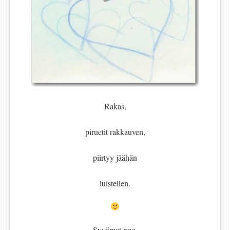
Rakas,
piruetit rakkauven,
piirtyy jäähän
luistellen.
Syvämet nuo,