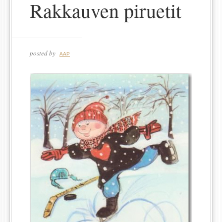
Rakkauven piruetit
posted by
AAP