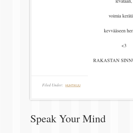
levätään,
voimia kerät
kevvääseen her
<3
RAKASTAN SINN
Filed Under:
HUHTIKUU
Speak Your Mind