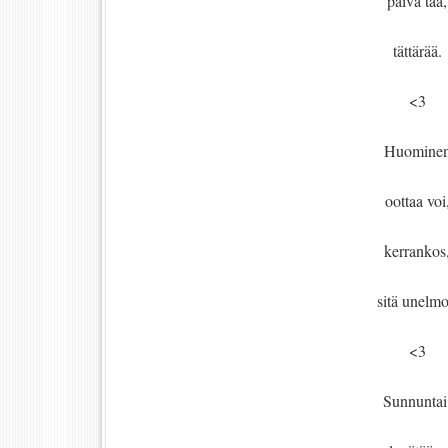
päivä tää,
tättärää.
<3
Huomine
oottaa voi
kerrankos
sitä unelmo
<3
Sunnuntai