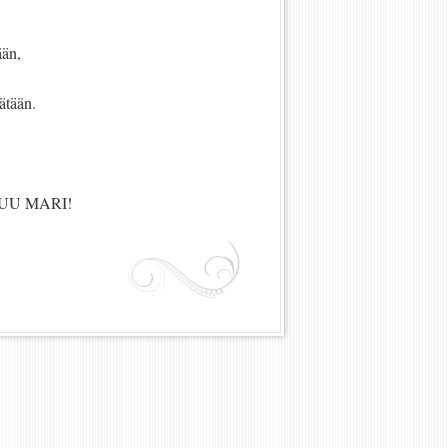
ään,
ätään.
UU MARI!