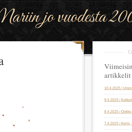
riin jo vuodesta 20
a
Viimeisi
artikkelit
10.4.2025 / Une
9.4.2025 / Kulkuri
8.4.2025 / Ookko 
7.4.2025 / Kerro,