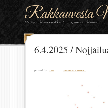
Rakkauvesta Ma
Meijän rakkaus on ikkuista, nyt, aina ja ikkuisesti!
6.4.2025 / Nojjailu
posted by
AAP
LEAVE A COMMENT