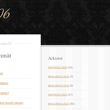
06
mmät
Arkistot
HUHTIKUU 2025
(10)
ssa
MAALISKUU 2025
(7)
taikuri
MAALISKUU 2024
(3)
siellä?
HUHTIKUU 2023
(17)
 kun kuulet sanani
MAALISKUU 2023
(31)