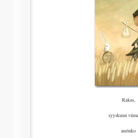
Rakas,
syyskuun viime
aurinko