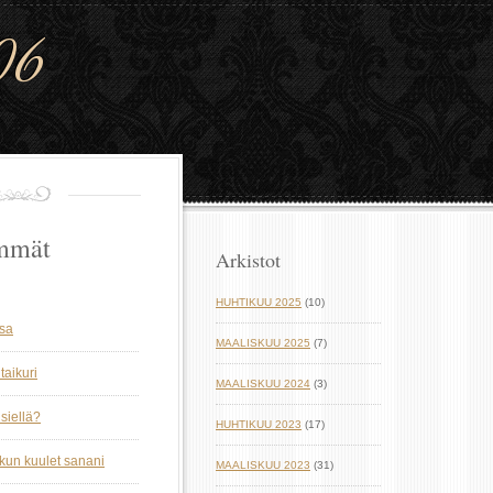
06
mmät
Arkistot
HUHTIKUU 2025
(10)
ssa
MAALISKUU 2025
(7)
taikuri
MAALISKUU 2024
(3)
siellä?
HUHTIKUU 2023
(17)
 kun kuulet sanani
MAALISKUU 2023
(31)