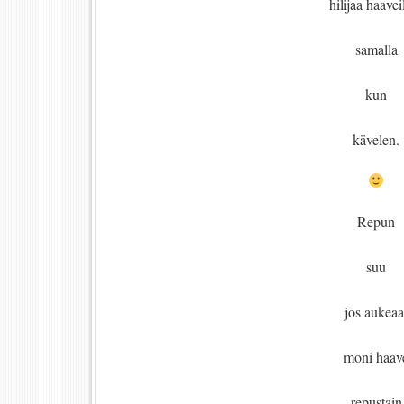
hilijaa haavei
samalla
kun
kävelen.
Repun
suu
jos aukeaa
moni haav
repustain