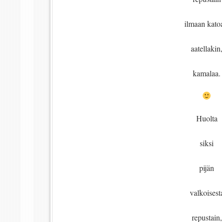
ilmaan kato
aatellakin
kamalaa.
Huolta
siksi
pijän
valkoisest
repustain,