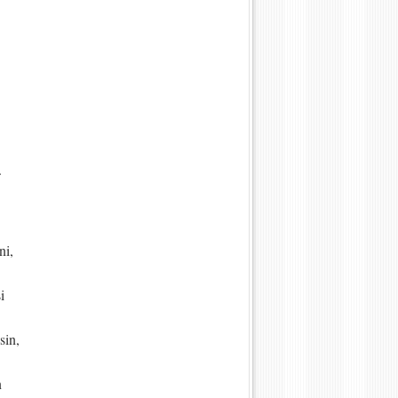
.
ni,
i
sin,
n