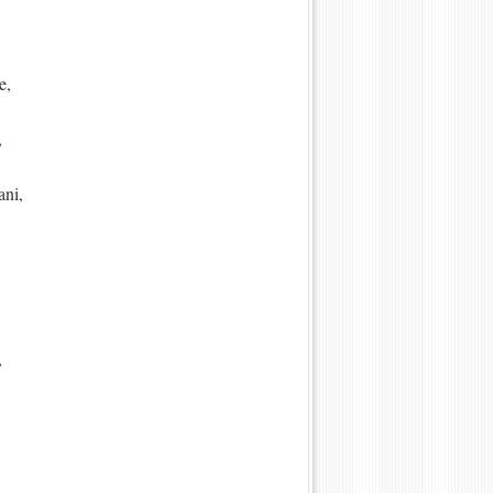
e,
,
ani,
,