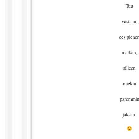
Tuu
vastaan,
ees piene
matkan,
silleen
miekin
paremmi
jaksan.