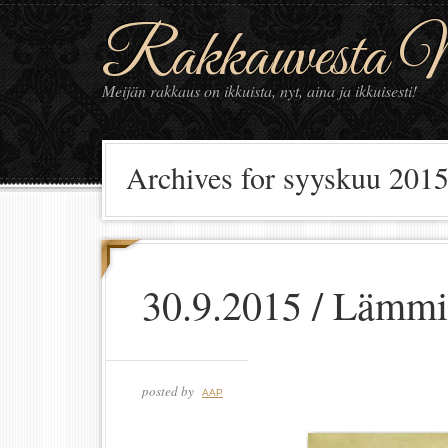
Rakkauvesta Ma
Meijän rakkaus on ikkuista, nyt, aina ja ikkuisesti!
Archives for syyskuu 201
30.9.2015 / Lämmi
posted by
AAP