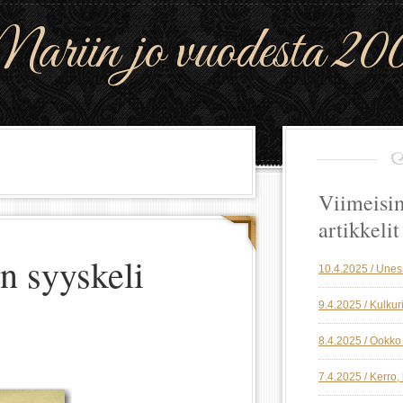
riin jo vuodesta 20
5
Viimeisi
artikkelit
n syyskeli
10.4.2025 / Une
9.4.2025 / Kulkuri
8.4.2025 / Ookko 
7.4.2025 / Kerro,