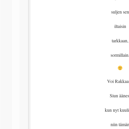
suljen sen
iltaisin
tarkkaan,
sormillain
Voi Rakkaa
Siun äänes
kun nyt kuuli
niin tämä