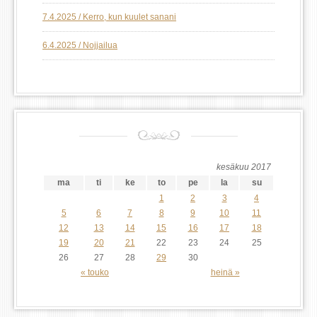
7.4.2025 / Kerro, kun kuulet sanani
6.4.2025 / Nojjailua
kesäkuu 2017
ma
ti
ke
to
pe
la
su
1
2
3
4
5
6
7
8
9
10
11
12
13
14
15
16
17
18
19
20
21
22
23
24
25
26
27
28
29
30
« touko
heinä »