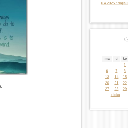
6.4.2025 / Nojjai
ma
ti
ke
1
6
7
8
13
14
15
20
21
22
a,
27
28
29
« loka