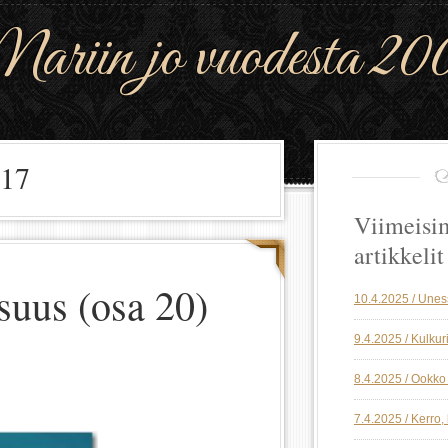
riin jo vuodesta 20
017
Viimeisi
artikkelit
suus (osa 20)
10.4.2025 / Une
9.4.2025 / Kulkuri
8.4.2025 / Ookko 
7.4.2025 / Kerro,