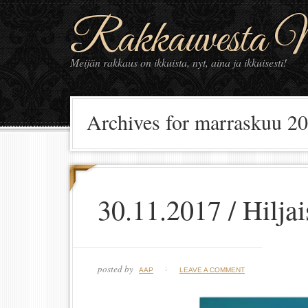
Rakkauvesta Ma
Meijän rakkaus on ikkuista, nyt, aina ja ikkuisesti!
Archives for marraskuu 2
30.11.2017 / Hiljai
posted by
AAP
LEAVE A COMMENT