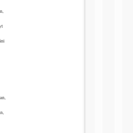
n,
yt
ni
an,
n,