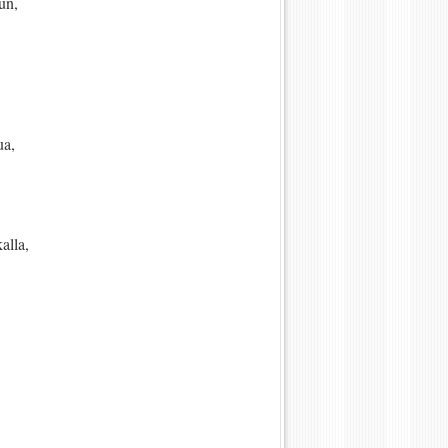
un,
ua,
,
alla,