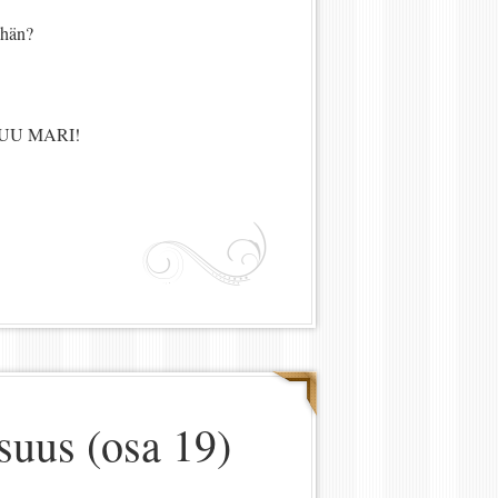
ähän?
UU MARI!
suus (osa 19)