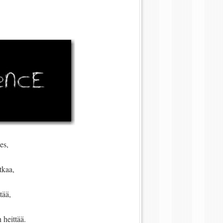
es,
tkaa,
tää,
 heittää.