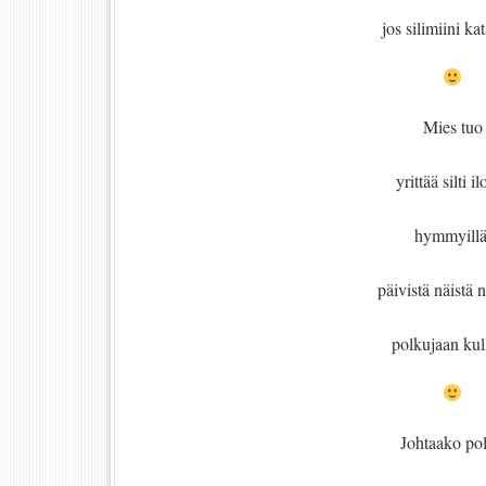
jos silimiini kat
Mies tuo
yrittää silti il
hymmyillä
päivistä näistä n
polkujaan kul
Johtaako po