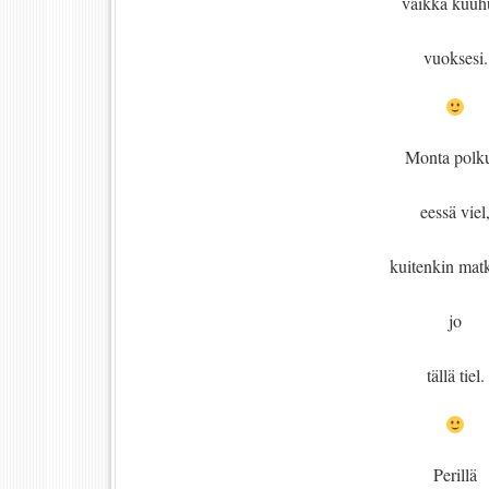
vaikka kuuh
vuoksesi.
Monta polk
eessä viel
kuitenkin matk
jo
tällä tiel.
Perillä