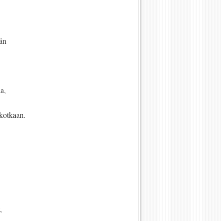
än
a,
kotkaan.
,