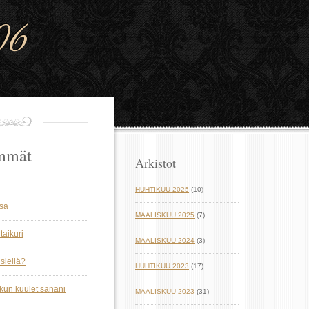
06
mmät
Arkistot
HUHTIKUU 2025
(10)
ssa
MAALISKUU 2025
(7)
taikuri
MAALISKUU 2024
(3)
siellä?
HUHTIKUU 2023
(17)
 kun kuulet sanani
MAALISKUU 2023
(31)