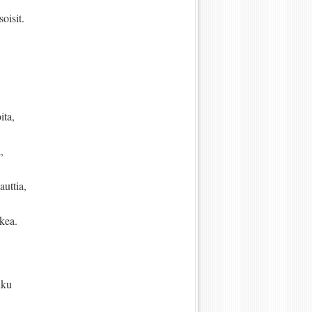
soisit.
oita,
,
auttia,
kea.
lku