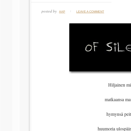
posted by
AAP
LEAVE A COMMENT
Hiljainen mi
matkaansa ma
hymynsä peit
huumoria ulospäin