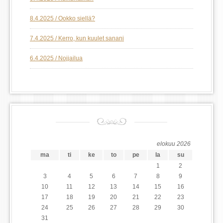
8.4.2025 / Ookko siellä?
7.4.2025 / Kerro, kun kuulet sanani
6.4.2025 / Nojjailua
elokuu 2026
ma
ti
ke
to
pe
la
su
1
2
3
4
5
6
7
8
9
10
11
12
13
14
15
16
17
18
19
20
21
22
23
24
25
26
27
28
29
30
31