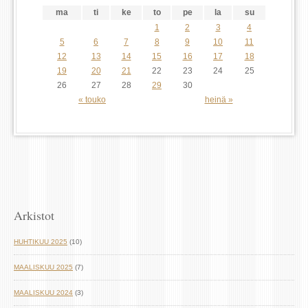
ma
ti
ke
to
pe
la
su
1
2
3
4
5
6
7
8
9
10
11
12
13
14
15
16
17
18
19
20
21
22
23
24
25
26
27
28
29
30
« touko
heinä »
Arkistot
HUHTIKUU 2025
(10)
MAALISKUU 2025
(7)
MAALISKUU 2024
(3)