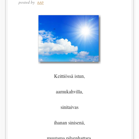
posted by
AAP
Keittiössä istun,
aamukahvilla,
sinitaivas
ihanan sinisenä,
muutama pilvenhattara,