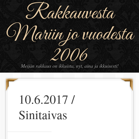
Rakkauvesta
Mariin jo vuodesta
2006
Meijän rakkaus on ikkuista, nyt, aina ja ikkuisesti!
10.6.2017 /
Sinitaivas