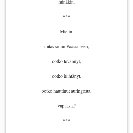
minäkin.
***
Mietin,
mitäs sinun Pääsiäiseen,
ootko levännyt,
ootko hiihtänyt,
ootko nauttinut auringosta,
vapaasta?
***