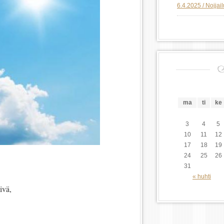
6.4.2025 / Nojjai
ma
ti
ke
3
4
5
10
11
12
17
18
19
24
25
26
31
« huhti
ivä,